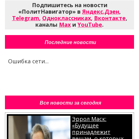
Подпишитесь на новости
«ПолитНавигатор» в
Яндекс.Дзен
,
Telegram
,
Одноклассниках
,
Вконтакте
,
каналы
Max
и
YouTube
.
Последние новости
Ошибка сети...
Все новости за сегодня
Эррол Маск:
«Будущее
принадлежит
вещам, о которых