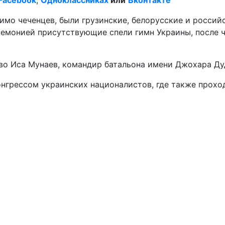
имо чеченцев, были грузинские, белорусские и россий
емонией присутствующие спели гимн Украины, после ч
во Иса Мунаев, командир батальона имени Джохара Дуд
нгрессом украинских националистов, где также прохо