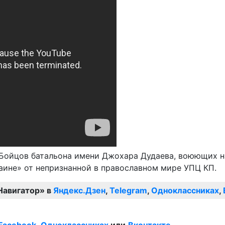
–Бойцов батальона имени Джохара Дудаева, воюющих на
аине» от непризнанной в православном мире УПЦ КП.
Навигатор» в
Яндекс.Дзен
,
Telegram
,
Одноклассниках
,
Facebook
,
Одноклассниках
или
Вконтакте