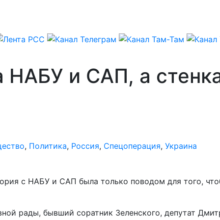
 НАБУ и САП, а стенка
ество
,
Политика
,
Россия
,
Спецоперация
,
Украина
тория с НАБУ и САП была только поводом для того, ч
овной рады, бывший соратник Зеленского, депутат Дми