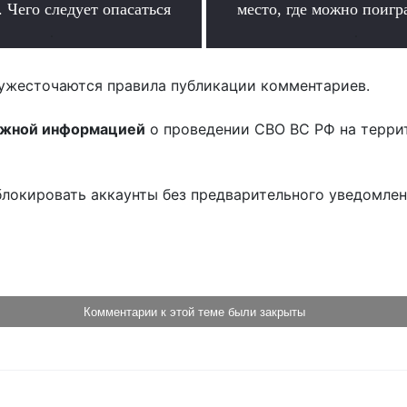
 Чего следует опасаться
место, где можно поигр
.
.
ужесточаются правила публикации комментариев.
ожной информацией
о проведении СВО ВС РФ на терри
блокировать аккаунты без предварительного уведомле
!
Комментарии к этой теме были закрыты