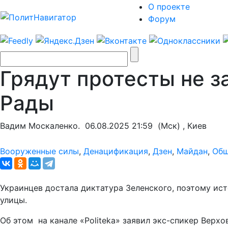
О проекте
Форум
Грядут протесты не за
Рады
Вадим Москаленко.
06.08.2025 21:59
(Мск) , Киев
Вооруженные силы
,
Денацификация
,
Дзен
,
Майдан
,
Общ
Украинцев достала диктатура Зеленского, поэтому ис
улицы.
Об этом на канале «Politeka» заявил экс-спикер Верх