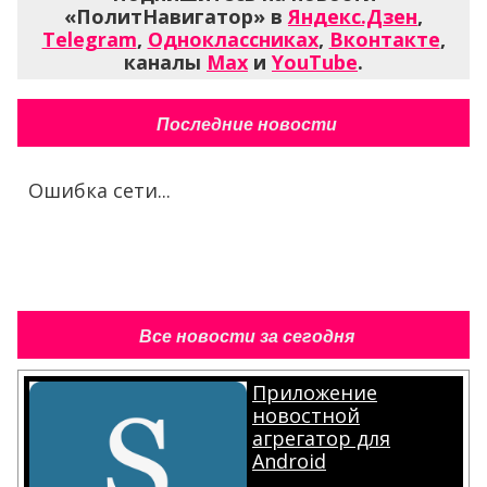
«ПолитНавигатор» в
Яндекс.Дзен
,
Telegram
,
Одноклассниках
,
Вконтакте
,
каналы
Max
и
YouTube
.
Последние новости
Ошибка сети...
Все новости за сегодня
Приложение
новостной
агрегатор для
Android
.