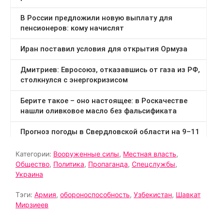
Категории:
Вооруженные силы
,
Местная власть
,
Общество
,
Политика
,
Пропаганда
,
Спецслужбы
,
Украина
Тэги:
Армия
,
обороноспособность
,
Узбекистан
,
Шавкат
Мирзиеев