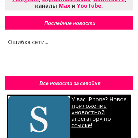
каналы
Max
и
YouTube
.
Последние новости
Ошибка сети...
Все новости за сегодня
У вас IPhone? Новое
приложение
«новостной
агрегатор» по
ссылке!
.