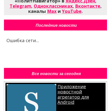
«ПолитНавигатор» в
Яндекс.Дзен
,
Telegram
,
Одноклассниках
,
Вконтакте
,
каналы
Max
и
YouTube
.
Последние новости
Ошибка сети...
Все новости за сегодня
Приложение
новостной
агрегатор для
Android
.