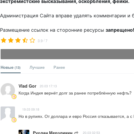
экстремистские высказывания, оскорбления, фейки.
Администрация Сайта вправе удалять комментарии и 
Размещение ссылок на сторонние ресурсы
запрещено
/
3.9
7
Новые
Лучшие
Ранее
(13)
Vlad Gor
20.03 17:13
Когда Индия вернёт долг за ранее потреблённую нефть?
19.03 09:18
Но в рупиях. От доллара и евро Россия отказывается, а с
Руслан Мерзликин
ㅤ
20.03 02:53