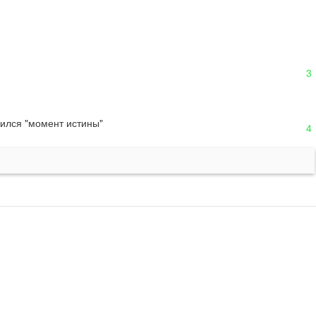
3
вился "момент истины"
4