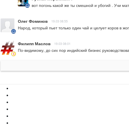
вот погонь какой же ты смешной и убогий . Учи ма
Олег Фоминов
19.03 08:55
Народ, который пьет только один чай и целует коров в ж
Филипп Маслов
19.03 08:01
По-видимому, до сих пор индийский бизнес руководствова