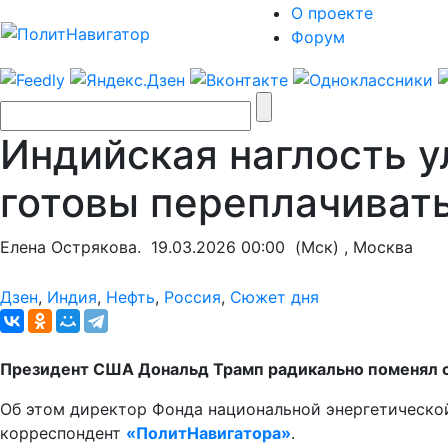
О проекте
Форум
Индийская наглость у
готовы переплачиват
Елена Острякова.
19.03.2026 00:00
(Мск) , Москва
Дзен
,
Индия
,
Нефть
,
Россия
,
Сюжет дня
Президент США Дональд Трамп радикально поменял си
Об этом директор Фонда национальной энергетическо
корреспондент
«ПолитНавигатора»
.