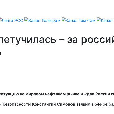
летучилась – за росс
ь
туацию на мировом нефтяном рынке и «дал России гл
й безопасности
Константин Симонов
заявил в эфире р