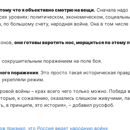
отому что я объективно смотрю на вещи.
Сначала надо 
сех уровнях: политическом, экономическом, социальны
а, по большому счету, народная война. Она в том числ
ионов,
они готовы воротить нос, морщиться по этому п
о сокрушительным поражением на поле боя.
нного поражения
. Это просто такая историческая прав
х укрепляли режим.
ровой войны – крах всего чего только можно. Победа 
оторые, к сожалению, оказались слишком живучими, па
ь, в принципе, это история», – добавил русофоб.
ов признал, что Россия ведет народную войну