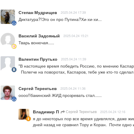
Степан Мудрищев
2025.04.24 17:39
Диктатура?!Это он про Путина?Хи-хи-хи...
Василий Задояный
2025.04.24 15:21
Тварь вонючая.....
Валентин Прутько
2025.04.24 11:39
"В настоящее время победить Россию, по мнению Каспар
  Полегче на поворотах, Каспаров, тебе уже кто-то сделал
Сергей Терентьев
2025.04.24 11:36
оооо!!бакинский ЖИД прозревать стал......
Владимир П
Сергей Терентьев
2025.04.24 12:16
я до некоторых пор все время удивлялся, даже жив
дней назад не сравнил Тору и Коран.  Почти одно 