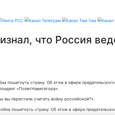
изнал, что Россия ве
бна пошатнуть страну. Об этом в эфире предательско
спондент «ПолитНавигатора».
ы вы перестали считать войну российской?».