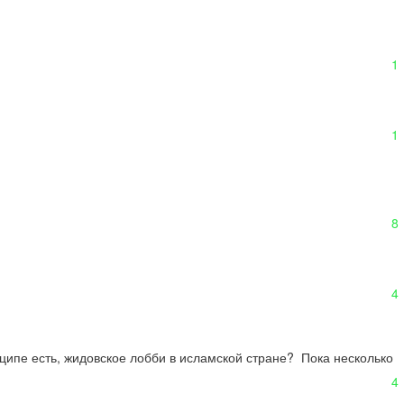
1
1
8
4
ципе есть, жидовское лобби в исламской стране?  Пока несколько 
4