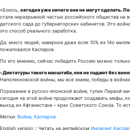
«Боюсь,
сегодня уже ничего они не могут сделать. П
стала неразрывной частью российского общества на в
детского сада до губернаторских кабинетов. Это войн
это способ реального заработка.
Да, много людей, наверное даже если 10% из 14о милл
пожаловался Каспаров.
По его мнению, сейчас победить Россию можно тольк
«
Диктатуры такого масштаба, они не падают без вое
Наполеоновской войны, мы все знаем, победы в война
Поражение в русско-японской войне, тупик Первой ми
сегодня на этой войне продолжают создавать мифы, к
выход из Афганистана – крах Советского Союза. То ест
Метки:
Война
,
Каспаров
English version :: Читать на английском
Иноагент Каспар