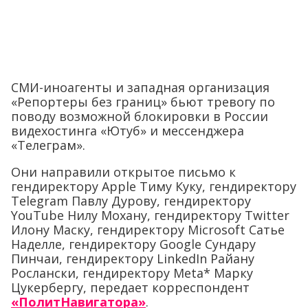
СМИ-иноагенты и западная организация
«Репортеры без границ» бьют тревогу по
поводу возможной блокировки в России
видехостинга «Ютуб» и мессенджера
«Телеграм».
Они направили открытое письмо к
гендиректору Apple Тиму Куку, гендиректору
Telegram Павлу Дурову, гендиректору
YouTube Нилу Мохану, гендиректору Twitter
Илону Маску, гендиректору Microsoft Сатье
Наделле, гендиректору Google Сундару
Пинчаи, гендиректору LinkedIn Райану
Рослански, гендиректору Meta* Марку
Цукербергу, передает корреспондент
«ПолитНавигатора»
.