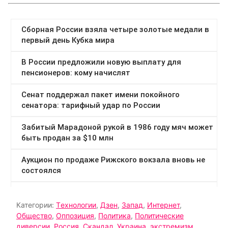
Категории:
Tехнологии
,
Дзен
,
Запад
,
Интернет
,
Общество
,
Оппозиция
,
Политика
,
Политические
диверсии
,
Россия
,
Скандал
,
Украина
,
экстремизм