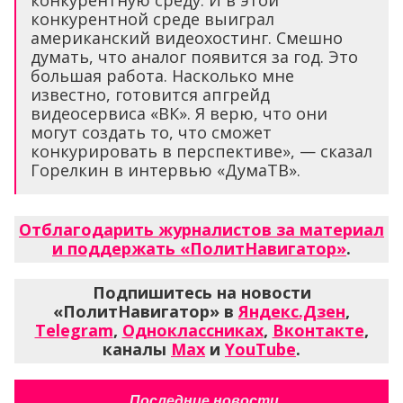
конкурентную среду. И в этой
конкурентной среде выиграл
американский видеохостинг. Смешно
думать, что аналог появится за год. Это
большая работа. Насколько мне
известно, готовится апгрейд
видеосервиса «ВК». Я верю, что они
могут создать то, что сможет
конкурировать в перспективе», — сказал
Горелкин в интервью «ДумаТВ».
Отблагодарить журналистов за материал
и поддержать «ПолитНавигатор»
.
Подпишитесь на новости
«ПолитНавигатор» в
Яндекс.Дзен
,
Telegram
,
Одноклассниках
,
Вконтакте
,
каналы
Max
и
YouTube
.
Последние новости