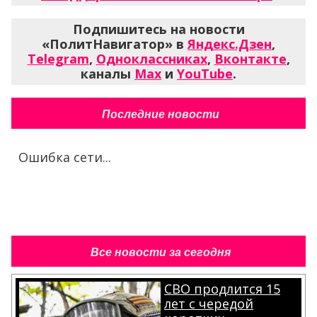
Подпишитесь на новости
«ПолитНавигатор» в
Яндекс.Дзен
,
Telegram
,
Одноклассниках
,
Вконтакте
,
каналы
Max
и
YouTube
.
Последние новости
Ошибка сети...
Все новости за сегодня
СВО продлится 15
лет с чередой