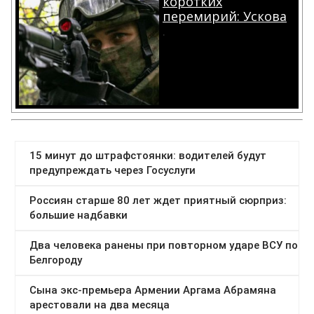
коротких
перемирий: Ускова
.