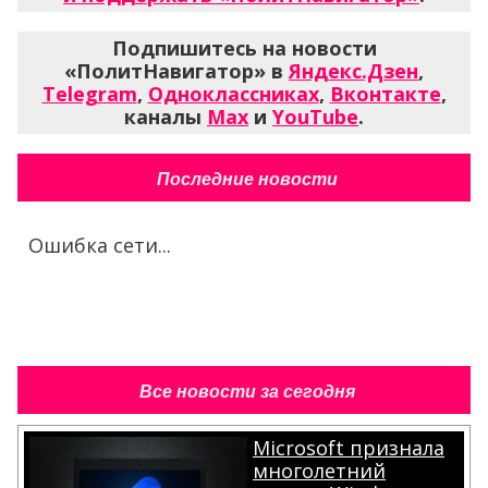
Подпишитесь на новости
«ПолитНавигатор» в
Яндекс.Дзен
,
Telegram
,
Одноклассниках
,
Вконтакте
,
каналы
Max
и
YouTube
.
Последние новости
Ошибка сети...
Все новости за сегодня
Microsoft признала
многолетний