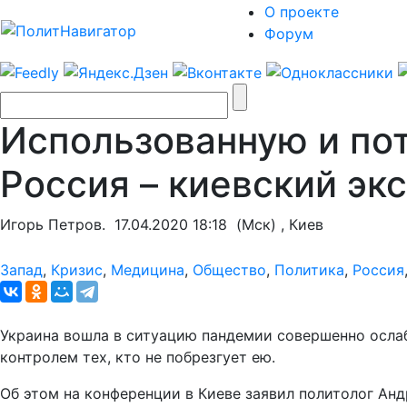
О проекте
Форум
Использованную и по
Россия – киевский эк
Игорь Петров.
17.04.2020 18:18
(Мск) , Киев
Запад
,
Кризис
,
Медицина
,
Общество
,
Политика
,
Россия
Украина вошла в ситуацию пандемии совершенно ослабл
контролем тех, кто не побрезгует ею.
Об этом на конференции в Киеве заявил политолог Ан