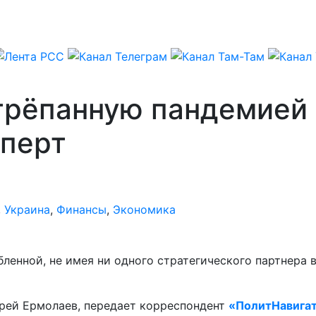
трёпанную пандемией 
сперт
,
Украина
,
Финансы
,
Экономика
енной, не имея ни одного стратегического партнера в 
дрей Ермолаев, передает корреспондент
«ПолитНавига