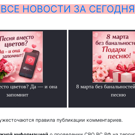
ВСЕ НОВОСТИ ЗА СЕГОДНЯ
есто цветов? Да — и она
8 марта без банальносте
запомнит
песню
.
.
ужесточаются правила публикации комментариев.
ожной информацией
о проведении СВО ВС РФ на терри