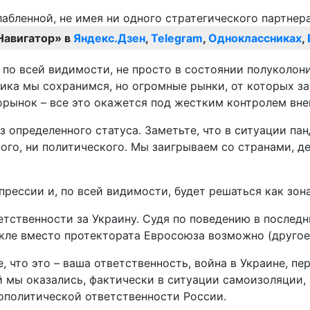
Навигатор» в
Яндекс.Дзен
,
Telegram
,
Одноклассниках
,
по всей видимости, не просто в состоянии полуколони
лика мы сохранимся, но огромные рынки, от которых з
рынок – все это окажется под жестким контролем вне
з определенного статуса. Заметьте, что в ситуации пан
ого, ни политического. Мы заигрываем со странами, д
прессии и, по всей видимости, будет решаться как зон
етственности за Украину. Судя по поведению в послед
ле вместо протектората Евросоюза возможно (другое
 что это – ваша ответственность, война в Украине, пе
ой мы оказались, фактически в ситуации самоизоляции
еополитической ответственности России.