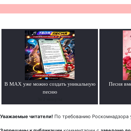
В MAX уже можно создать уникальную
Песня вм
песню
За 2 минуты
Уважаемые читатели!
По требованию Роскомнадзора 
Запрещены к публикации
комментарии с
заведомо л