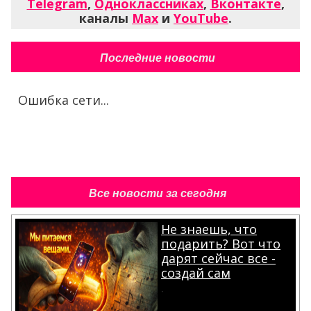
Telegram
,
Одноклассниках
,
Вконтакте
,
каналы
Max
и
YouTube
.
Последние новости
Ошибка сети...
Все новости за сегодня
Не знаешь, что
подарить? Вот что
дарят сейчас все -
создай сам
.