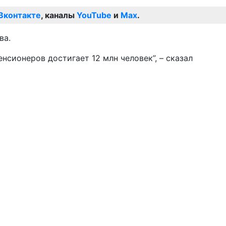
Вконтакте
, каналы
YouTube
и
Max
.
ва.
енсионеров достигает 12 млн человек”, – сказал