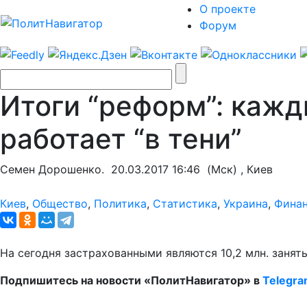
О проекте
Форум
Итоги “реформ”: кажд
работает “в тени”
Семен Дорошенко.
20.03.2017 16:46
(Мск) , Киев
Киев
,
Общество
,
Политика
,
Статистика
,
Украина
,
Фина
На сегодня застрахованными являются 10,2 млн. занят
Подпишитесь на новости «ПолитНавигатор» в
Telegr