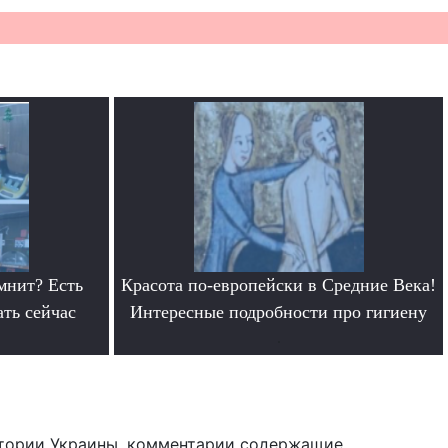
мнит? Есть
Красота по-европейски в Средние Века!
ать сейчас
Интересные подробности про гигиену
.
тории Украины, комментарии содержащие