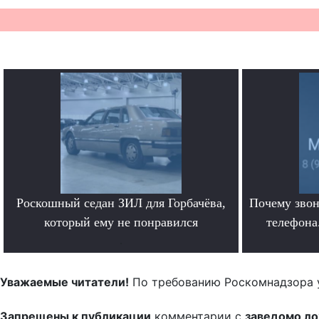
Роскошный седан ЗИЛ для Горбачёва,
Почему звон
который ему не понравился
телефона.
.
Уважаемые читатели!
По требованию Роскомнадзора 
Запрещены к публикации
комментарии с
заведомо л