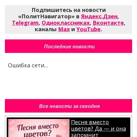
Подпишитесь на новости
«ПолитНавигатор» в
Яндекс.Дзен
,
Telegram
,
Одноклассниках
,
Вконтакте
,
каналы
Max
и
YouTube
.
Последние новости
Ошибка сети...
Все новости за сегодня
Песня вместо
цветов? Да — и она
запомнит