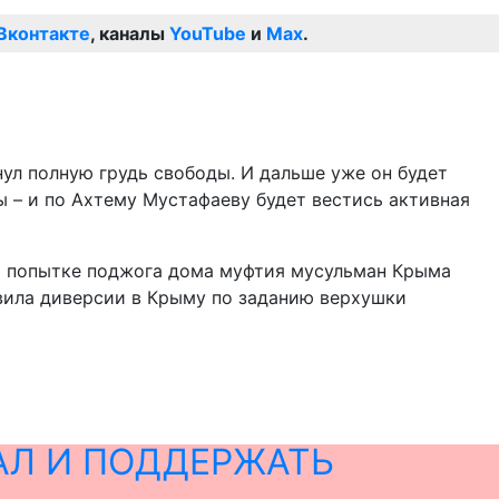
Вконтакте
, каналы
YouTube
и
Max
.
нул полную грудь свободы. И дальше уже он будет
ы – и по Ахтему Мустафаеву будет вестись активная
о попытке поджога дома муфтия мусульман Крыма
овила диверсии в Крыму по заданию верхушки
АЛ И ПОДДЕРЖАТЬ