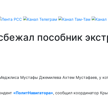
 сбежал пособник экс
 Меджлиса Мустафы Джемилева Ахтем Мустафаев, у ко
пондент
«ПолитНавигатора»
, сообщил координатор Кры