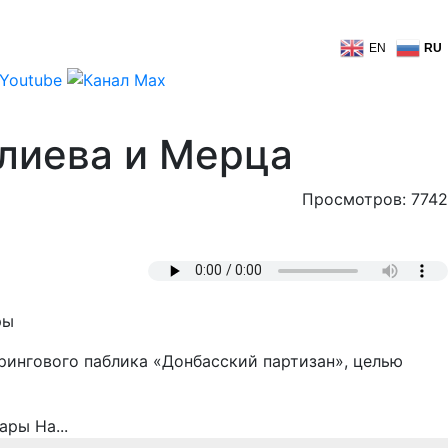
EN
RU
Алиева и Мерца
Просмотров: 7742
ры
рингового паблика «Донбасский партизан», целью