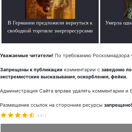
В Германии предложили вернуться к
Умерла одн
свободной торговле энергоресурсами
Читать подробнее
Уважаемые читатели!
По требованию Роскомнадзора 
Запрещены к публикации
комментарии с
заведомо л
экстремистские высказывания, оскорбления, фейки.
Администрация Сайта вправе удалять комментарии и 
Размещение ссылок на сторонние ресурсы
запрещено
/
4.4
7