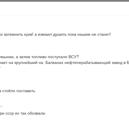
и затемнить куив! а измаил душить пока нашим не станет!
мынии, а затем топливо поступало ВСУ?

пает на крупнейший на  Балканах нефтеперабатывающий завод в Болг
?
 стойло поставить
21
ри ссср их так обозвали.