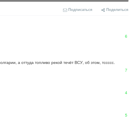
Подписаться
Поделиться
6
арии, а оттуда топливо рекой течёт ВСУ, об этом, тссссс. 
7
4
5