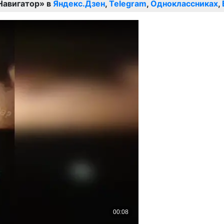
Навигатор» в
Яндекс.Дзен
,
Telegram
,
Одноклассниках
,