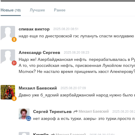
Новые
Лучшие
Ранее
(10)
спивак виктор
2025.08.20 08:51
надо еще по днестровской гэс лупануть спасти молдавию 
Александр Сергеев
2025.08.20 08:23
Надо же! Азербайджанская нефть  перерабатывалась в Ру
А то, что российская нефть, присвоенная Лукойлом посту
Молчок? Не настало время прищемить хвост Алекперову
Михаил Баевский
2025.08.20 07:09
Давно уже б_ядский азербайджанский народ нужно было в
Сергей Терентьев
Михаил Баевский
2025.08.20 08:
нет азероф а есть турки. азеры- это турки.просто п
Kremlin
Михаил Баевский
2025.08.20 07:51