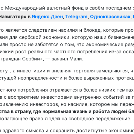
Навигатор» в
Яндекс.Дзен
,
Telegram
,
Одноклассниках
,
то является следствием насилия и блокад, которые пр
вия для сербской экономики, которую наши бизнесмены
или просто не заботятся о том, что экономические ре
изкий рост реального частного потребления из-за осл
граждан Сербии», — заявил Мали.
стут, а инвестиции и внешняя торговля замедляются, 
астущей неопределенности и более выраженных протек
стного потребления отражается в более низких темпах 
а с восприятием инвесторами внутренних событий за 
привлечению инвесторов, но насилие, которое мы пер
тва в страну, где нормальная жизнь и работа людей 
полагающее право людей на свободное передвижение…
ы здравого смысла и сохранить достигнутые экономич