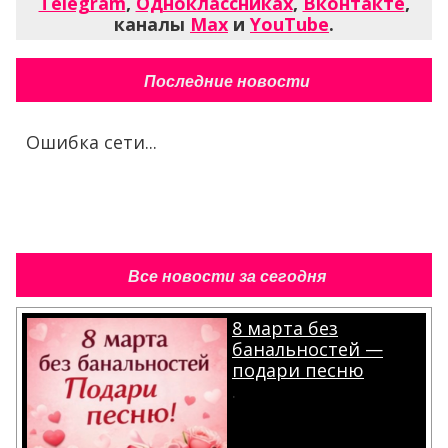
Telegram
,
Одноклассниках
,
Вконтакте
,
каналы
Max
и
YouTube
.
Последние новости
Ошибка сети...
Все новости за сегодня
8 марта без
банальностей —
подари песню
.