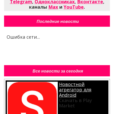
Telegram
,
Одноклассниках
,
Вконтакте
,
каналы
Max
и
YouTube
.
Последние новости
Ошибка сети...
Все новости за сегодня
Новостной
агрегатор для
Android
Скачать в Play
Market