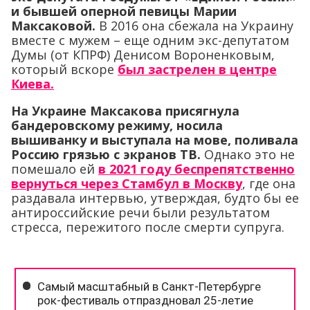
и бывшей оперной певицы Марии
Максаковой.
В 2016 она сбежала на Украину
вместе с мужем – еще одним экс-депутатом
Думы (от КПРФ) Денисом Вороненковым,
который вскоре
был застрелен в центре
Киева.
На Украине Максакова присягнула
бандеровскому режиму, носила
вышиванку и выступала на мове, поливала
Россию грязью с экранов ТВ.
Однако это не
помешало ей
в 2021 году беспрепятственно
вернуться через Стамбул в Москву
, где она
раздавала интервью, утверждая, будто бы ее
антироссийские речи были результатом
стресса, пережитого после смерти супруга.