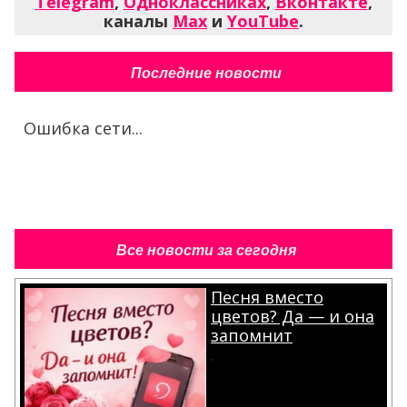
Telegram
,
Одноклассниках
,
Вконтакте
,
каналы
Max
и
YouTube
.
Последние новости
Ошибка сети...
Все новости за сегодня
Песня вместо
цветов? Да — и она
запомнит
.