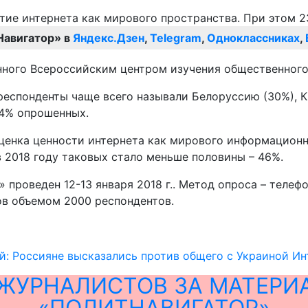
Навигатор» в
Яндекс.Дзен
,
Telegram
,
Одноклассниках
,
енного Всероссийским центром изучения общественног
респонденты чаще всего называли Белоруссию (30%), К
 4% опрошенных.
енка ценности интернета как мирового информационно
 в 2018 году таковых стало меньше половины – 46%.
роведен 12-13 января 2018 г.. Метод опроса – телеф
в объемом 2000 респондентов.
й: Россияне высказались против общего с Украиной Ин
ЖУРНАЛИСТОВ ЗА МАТЕРИ
«ПОЛИТНАВИГАТОР»