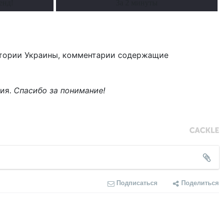
енд!
За 2 минуты
тории Украины, комментарии содержащие
ния.
Спасибо за понимание!
Подписаться
Поделиться