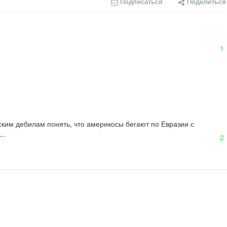
Подписаться
Поделиться
1
ским дебилам понять, что америкосы бегают по Евразии с 
..
2