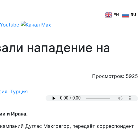
EN
RU
али нападение на
Просмотров: 5925
сия
,
Турция
ии и Ирана.
 кампаний Дуглас Макгрегор, передаёт корреспондент