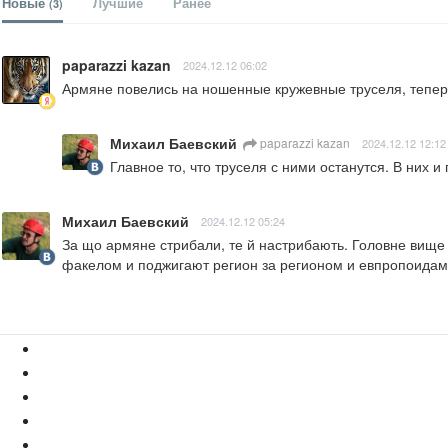
Новые
Лучшие
Ранее
(3)
paparazzi kazan
2024.12.12 06:02
Армяне повелись на ношенные кружевные труселя, теперь
Михаил Баевский
paparazzi kazan
2024.12.12 12:12
Главное то, что труселя с ними останутся. В них и
Михаил Баевский
2024.12.12 05:24
За що армяне стрибали, те й настрибають. Головне вище 
факелом и поджигают регион за регионом и евпропоидам 