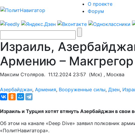
О проекте
Форум
Израиль, Азербайджан
Армению – Макгрегор
Максим Столяров.
11.12.2024 23:57
(Мск) , Москва
Азербайджан
,
Армения
,
Вооруженные силы
,
Дзен
,
Изра
Израиль и Турция хотят втянуть Азербайджан в свои 
Об этом на канале «Deep Dive» заявил полковник арм
«ПолитНавигатора».