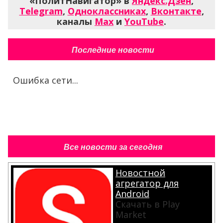
«ПолитНавигатор» в
Яндекс.Дзен
,
Telegram
,
Одноклассниках
,
Вконтакте
,
каналы
Max
и
YouTube
.
Последние новости
Ошибка сети...
Все новости за сегодня
Новостной
агрегатор для
Android
Скачать в Play
Market