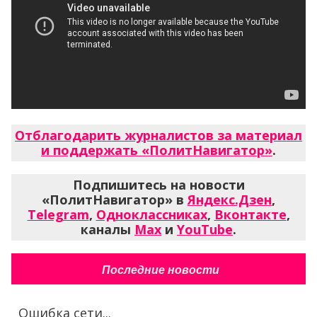
Отблагодарить журналистов за материал
и поддержать «ПолитНавигатор»
.
Подпишитесь на новости
«ПолитНавигатор» в
Яндекс.Дзен
,
Telegram
,
Одноклассниках
,
Вконтакте
,
каналы
Max
и
YouTube
.
Последние новости
Ошибка сети...