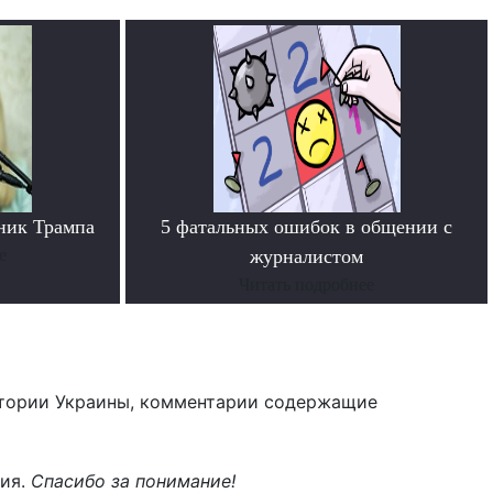
ник Трампа
5 фатальных ошибок в общении с
е
журналистом
Читать подробнее
тории Украины, комментарии содержащие
ния.
Спасибо за понимание!