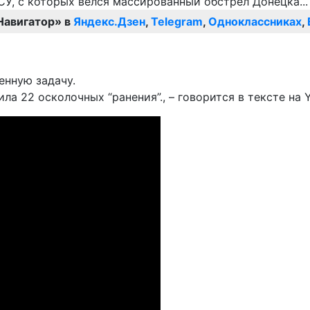
Навигатор» в
Яндекс.Дзен
,
Telegram
,
Одноклассниках
,
енную задачу.
ила 22 осколочных “ранения”., – говорится в тексте н