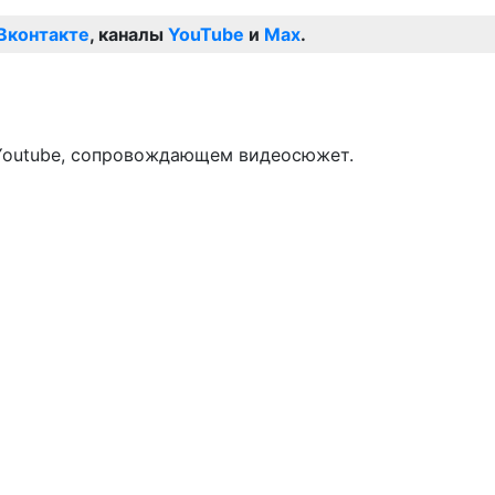
Вконтакте
, каналы
YouTube
и
Max
.
а Youtube, сопровождающем видеосюжет.