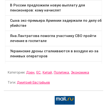
Категории:
Дзен
,
ЕС
,
Китай
,
Политика
,
Экономика
Тэги:
Дмитрий Евстафьев