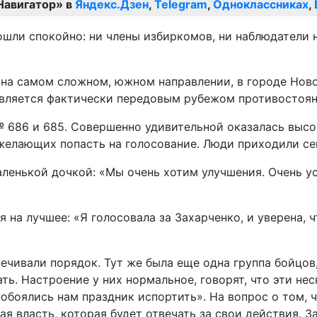
Навигатор» в
Яндекс.Дзен
,
Telegram
,
Одноклассниках
,
шли спокойно: ни члены избиркомов, ни наблюдатели 
на самом сложном, южном направлении, в городе Ново
является фактически передовым рубежом противостоян
 686 и 685. Совершенно удивительной оказалась высок
желающих попасть на голосование. Люди приходили се
ленькой дочкой: «Мы очень хотим улучшения. Очень уст
на лучшее: «Я голосовала за Захарченко, и уверена, чт
ечивали порядок. Тут же была еще одна группа бойцов,
ть. Настроение у них нормальное, говорят, что эти не
обоялись нам праздник испортить». На вопрос о том, ч
я власть, которая будет отвечать за свои действия. За