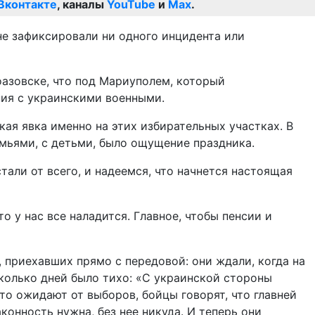
Вконтакте
, каналы
YouTube
и
Max
.
не зафиксировали ни одного инцидента или
азовске, что под Мариуполем, который
ия с украинскими военными.
ая явка именно на этих избирательных участках. В
мьями, с детьми, было ощущение праздника.
али от всего, и надеемся, что начнется настоящая
о у нас все наладится. Главное, чтобы пенсии и
 приехавших прямо с передовой: они ждали, когда на
сколько дней было тихо: «С украинской стороны
то ожидают от выборов, бойцы говорят, что главней
конность нужна, без нее никуда. И теперь они