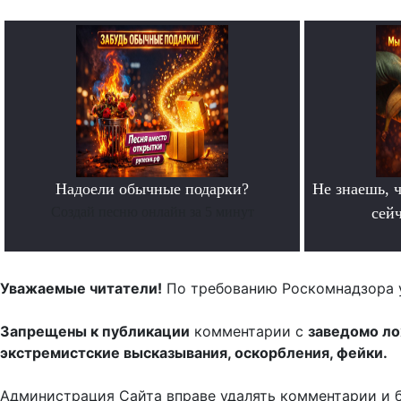
Надоели обычные подарки?
Не знаешь, ч
Создай песню онлайн за 5 минут
сейч
Уважаемые читатели!
По требованию Роскомнадзора 
Запрещены к публикации
комментарии с
заведомо л
экстремистские высказывания, оскорбления, фейки.
Администрация Сайта вправе удалять комментарии и 