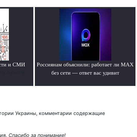
ости и СМИ
Россиянам объяснили: работает ли MAX
них событий
без сети — ответ вас удивит
.
тории Украины, комментарии содержащие
ния.
Спасибо за понимание!