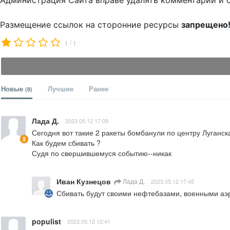
Администрация Сайта вправе удалять комментарии и 
Размещение ссылок на сторонние ресурсы
запрещено
/
1
1
Новые
Лучшие
Ранее
(8)
Лада Д.
2023.05.12 17:09
Сегодня вот такие 2 ракеты бомбанули по центру Луганска
Как будем сбивать ?

Судя по свершившемуся событию--никак
Иван Кузнецов
Лада Д.
2023.05.12 17:45
Сбивать будут своими нефтебазами, военными аэр
populist
2023.05.12 12:41