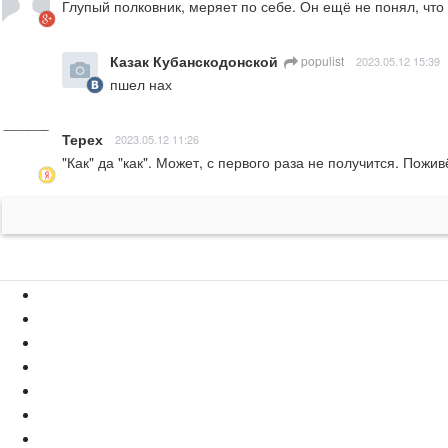
Глупый полковник, меряет по себе. Он ещё не понял, что 
Казак Кубанскодонской
populist
2023.05.12 15:39
пшел нах
Терех
2023.05.12 11:26
"Как" да "как". Может, с первого раза не получится. Пожи