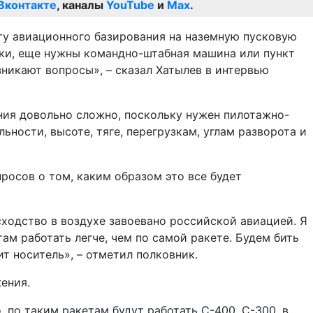
Вконтакте
, каналы
YouTube
и
Max
.
ту авиационного базирования на наземную пусковую
овки, еще нужны командно-штабная машина или пункт
зникают вопросы», – сказал Хатылев в интервью
ния довольно сложно, поскольку нужен пилотажно-
ости, высоте, тяге, перегрузкам, углам разворота и
просов о том, каким образом это все будет
сходство в воздухе завоевано российской авиацией. Я
там работать легче, чем по самой ракете. Будем бить
т носитель», – отметил полковник.
ения.
 по таким ракетам будут работать С-400, С-300, в