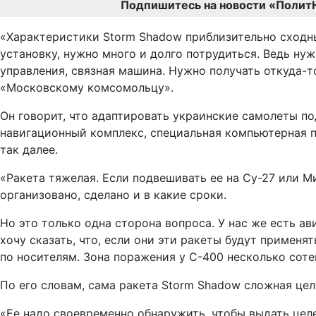
Подпишитесь на новости «Полит
«Характеристики Storm Shadow приблизительно сходн
установку, нужно много и долго потрудиться. Ведь н
управления, связная машина. Нужно получать откуда-т
«Московскому комсомольцу».
Он говорит, что адаптировать украинские самолеты п
навигационный комплекс, специальная компьютерная п
так далее.
«Ракета тяжелая. Если подвешивать ее на Су-27 или М
организовано, сделано и в какие сроки.
Но это только одна сторона вопроса. У нас же есть а
хочу сказать, что, если они эти ракеты будут применя
по носителям. Зона поражения у С-400 несколько сотен
По его словам, сама ракета Storm Shadow сложная цел
«Ее надо своевременно обнаружить, чтобы выдать целе