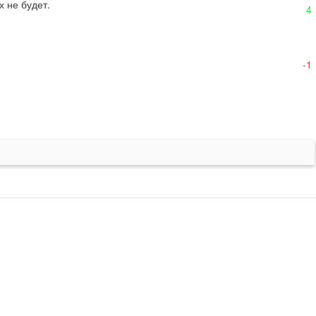
х не будет.
4
-1