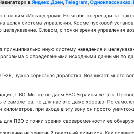
Навигатор» в
Яндекс.Дзен
,
Telegram
,
Одноклассниках
,
ы с нашим «Искандером». Но чтобы «пересадить» раке
ужна целая система управления. Кроме пусковой устан
о целеуказание. Словом, с точки зрения управления во
од принципиально иную систему наведения и целеуказа
рограмма с определенными исходными данными по дальн
иГ-29, нужна серьезная доработка. Возникает много во
виация, ПВО. Мы же не даем ВВС Украины летать. Прево
ть с самолетов, то для нас это даже хорошо. По самоле
 километров, при входе в эту зону он просто уничтожи
ь для ПВО с точки зрения своевременности ее обнаруж
указание на зенитный ракетный дивизион. Как правило,