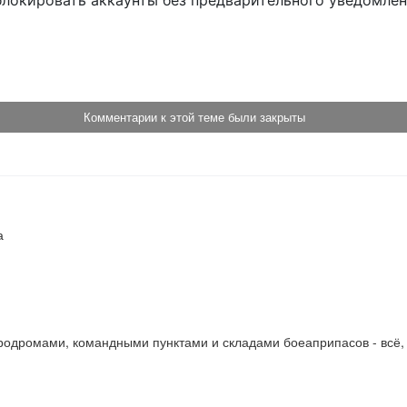
блокировать аккаунты без предварительного уведомле
!
Комментарии к этой теме были закрыты


одромами, командными пунктами и складами боеаприпасов - всё, 