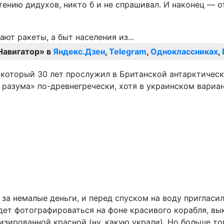
ению дидухов, никто б и не спрашивал. И наконец — о
Навигатор» в
Яндекс.Дзен
,
Telegram
,
Одноклассниках
,
 который 30 лет прослужил в Британской антарктическо
разума» по-древнегречески, хотя в украинском вариан
а немалые деньги, и перед спуском на воду пригласили
удет фотографироваться на фоне красивого корабля, вы
зированной красной (ну, какую украли). Но больше то