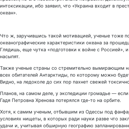
интоксикации, ибо заявил, что «Украина входит в пре
океан».
Что ж, заручившись такой мотивацией, ученые тоже п
океанографические характеристики океана за прошедш
Глядишь, еще чутка «подготовки к войне с Россией»,
насыпят.
Также ученые страны со стремительно вымирающим на
всех обитателей Антарктиды, по которому можно буде
Видно, на ледоколе до сих пор пахнет свежей токсич
Планов, на самом деле, у экспедиции громадье — если
Гадя Петровна Хренова потерялся где-то на орбите.
Хотя, к самим ученым, отбывшим из Одессы под фанфар
условиях нищеты, в которых ради науки разве что за
удачи и, учитывая обширную географию запланированн