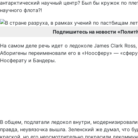
антарктический научный центр? Был бы кружок по плет
научного флота?!
Подпишитесь на новости «Полит
На самом деле речь идет о ледоколе James Clark Ross,
Аборигены переименовали его в «Ноосферу» — «сферу 
Носферату и Бандеры.
В общем, подлатали ледокол внутри, модернизировали з
правда, неувязочка вышла. Зеленский же думал, что б
краской, но его неосмотрительно покрасили декоммуни