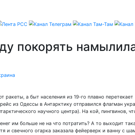
иду покорять намылил
краина
т ракеты, а быт населения из 19-го плавно перетекает 
рейс из Одессы в Антарктику отправился флагман укр
рктического научного центра). На кой, пингвинов, что
енег им больше не на что потратить? А то выходит так
гтя и свечного огарка заказала фейерверк и ванну с ш