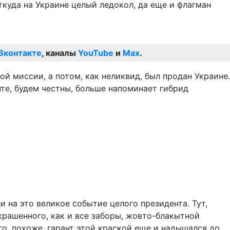
ткуда на Украине целый ледокол, да еще и флагман
Вконтакте
, каналы
YouTube
и
Max
.
й миссии, а потом, как неликвид, был продан Украине.
те, будем честны, больше напоминает гибрид
 на это великое событие целого президента. Тут,
крашенного, как и все заборы, жовто-блакытной
го, похоже, гарант этой краской еще и надышался до