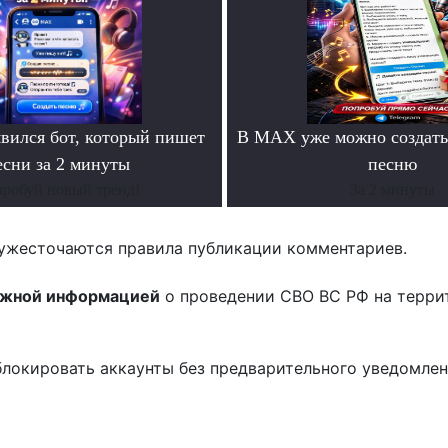
ился бот, который пишет
В MAX уже можно создать
есни за 2 минуты
песню
робуй новый тренд!
За 2 минуты
ужесточаются правила публикации комментариев.
ожной информацией
о проведении СВО ВС РФ на терри
блокировать аккаунты без предварительного уведомле
!