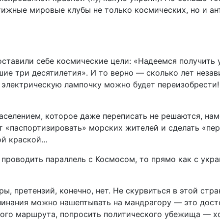
стижные мировые клубы не только космических, но и а
оставили себе космические цели: «Надеемся получить 
ие три десятилетия». И то верно — сколько лет незав
 и электрическую лампочку можно будет переизобрести
селением, которое даже переписать не решаются, на
т «паспортизировать» морских жителей и сделать «пе
ной краской…
 проводить параллель с Космосом, то прямо как с укр
ы, претензий, конечно, нет. Не скурвиться в этой ст
клинания можно нашептывать на мандрагору — это дост
ого маршрута, попросить политического убежища — хот