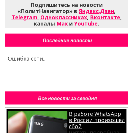
Подпишитесь на новости
«ПолитНавигатор» в
Яндекс.Дзен
,
Telegram
,
Одноклассниках
,
Вконтакте
,
каналы
Max
и
YouTube
.
Последние новости
Ошибка сети...
Все новости за сегодня
В работе WhatsApp
в России произошел
сбой
Читать подробнее