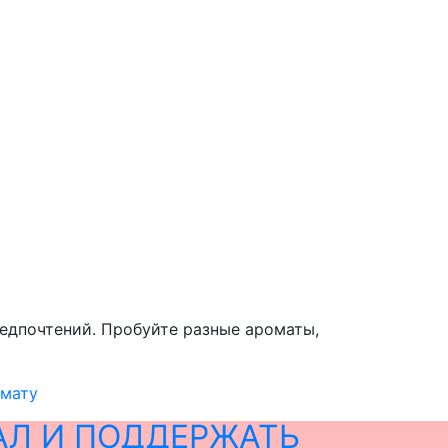
редпочтений. Пробуйте разные ароматы,
омату
АЛ И ПОДДЕРЖАТЬ