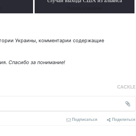
случай выхода США из альянса
е
Читать поробнее
тории Украины, комментарии содержащие
ния.
Спасибо за понимание!
Подписаться
Поделиться