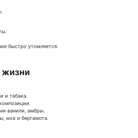
:
ты.
ние быстро утомляется.
у жизни
и и табака.
 композиции.
ми ванили, амбры.
ы, мха и бергамота.