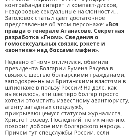
контрабанда сигарет и компакт-дисков,
нездоровые сексуальные наклонности…
Заголовок статьи дает достаточное
представление об этом персонаже: «
Вся
правда о генерале Атанасове. Секретная
разработка «Гном». Сведения о
гомосексуальных связях, рэкете и
«зонтике» над боссами мафии
».
Недавно «Гном» отличился, обвинив
президента Болгарии Румена Радева в
связях с шестью болгарскими гражданами,
заподозренными Британскими властями в
шпионаже в пользу России! На деле, как
выяснилось, эти шестеро болгар просто
хотели отомстить известному авантюристу,
агенту западных спецслужб,
прикрывающемуся статусом журналиста,
Христо Грозеву. Последний, по их мнению,
позорит доброе имя болгарского народа…
Причем тут спецслужбы России, если