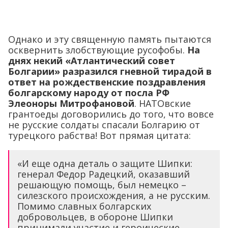
Однако и эту священную память пытаются
осквернить злобствующие русофобы.
На
днях некий «Атлантический совет
Болгарии» разразился гневной тирадой в
ответ на рождественские поздравления
болгарскому народу от посла РФ
Элеоноры Митрофановой
. НАТОвские
грантоеды договорились до того, что вовсе
не русские солдаты спасали Болгарию от
турецкого рабства! Вот прямая цитата:
«И еще одна деталь о защите Шипки:
генерал Федор Радецкий, оказавший
решающую помощь, был немецко –
силезского происхождения, а не русским.
Помимо славных болгарских
добровольцев, в обороне Шипки
принимали участие и героические