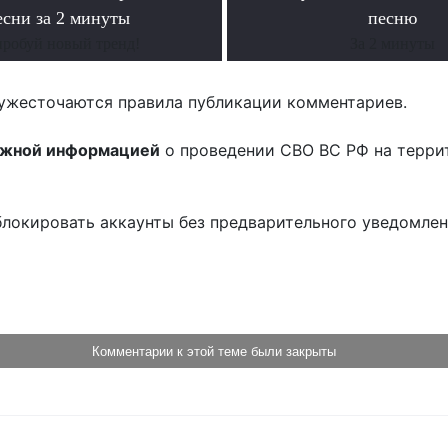
есни за 2 минуты
песню
робуй новый тренд!
За 2 минуты
ужесточаются правила публикации комментариев.
ожной информацией
о проведении СВО ВС РФ на терри
блокировать аккаунты без предварительного уведомле
!
Комментарии к этой теме были закрыты