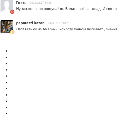
Гость
2024.02.27 14:26
Ну так это, и не наступайте. Валите всё на запад. И все то
paparazzi kazan
2024.02.27 13:51
Этот гавнюк из Америки, хохлоту гуаном поливает , значи