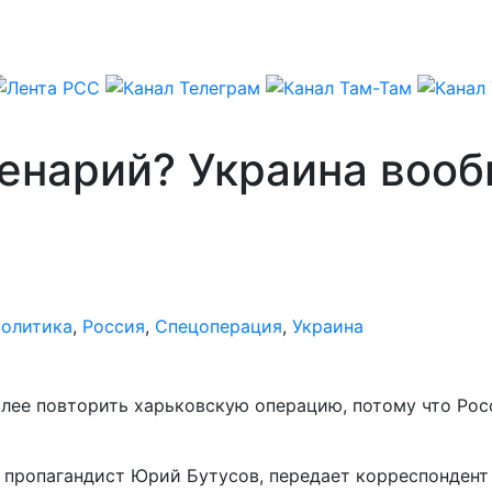
ценарий? Украина воо
олитика
,
Россия
,
Спецоперация
,
Украина
олее повторить харьковскую операцию, потому что Ро
й пропагандист Юрий Бутусов, передает корреспонден