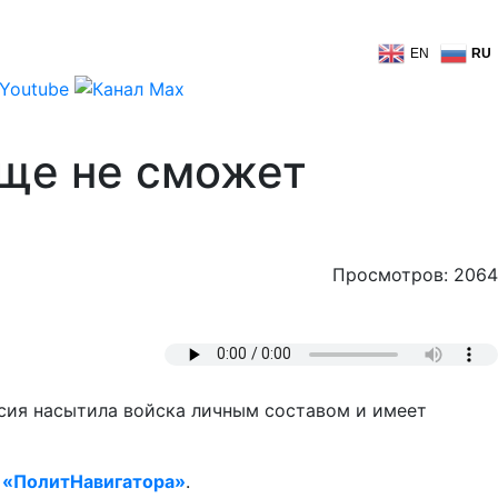
EN
RU
бще не сможет
Просмотров: 2064
ссия насытила войска личным составом и имеет
т
«ПолитНавигатора»
.