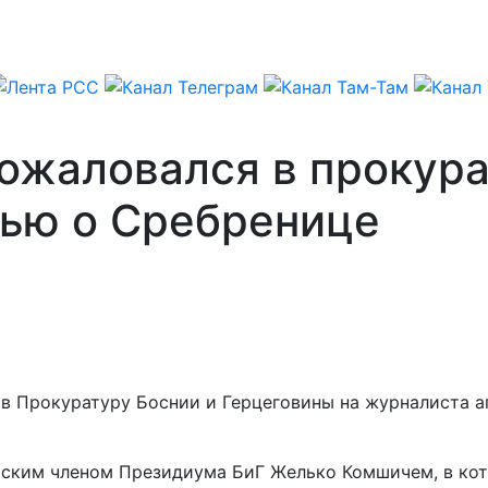
ожаловался в прокура
вью о Сребренице
в Прокуратуру Боснии и Герцеговины на журналиста аг
тским членом Президиума БиГ Желько Комшичем, в ко