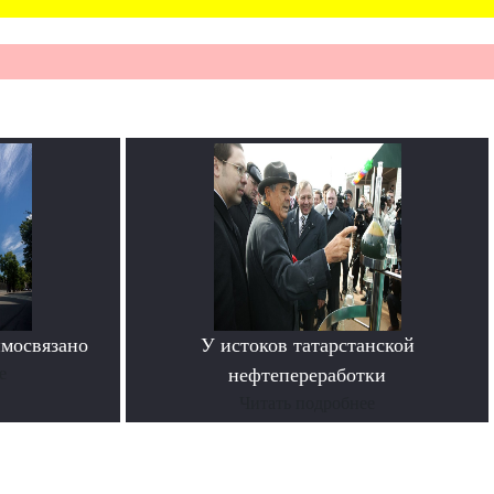
имосвязано
У истоков татарстанской
е
нефтепереработки
Читать подробнее