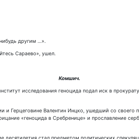
нибудь другим …».
йтесь Сараево», ушел.
Комшич.
институт исследования геноцида подал иск в прокурат
 и Герцеговине Валентин Инцко, ушедший со своего пос
рицание «геноцида в Сребренице» и прославление серб
 десятилетия стал предметом политических спекуляци