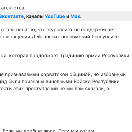
Вконтакте
, каналы
YouTube
и
Max
.
 стало понятно, что журналист не поддерживает
 возвращении Дейтонских полномочий Республике
бской, которая продолжает традицию армии Республики
(не признаваемый хорватской общиной, но избранный
ноцид были признаны виновными Войско Республики
ести этих преступлений не мы вам сказали, а
. Если мы вообще люди. Если мы хотим