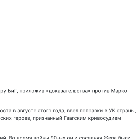
уру БиГ, приложив «доказательства» против Марко
та в августе этого года, ввел поправки в УК страны,
ских героев, признанный Гаагским кривосудием
й. Во время войны 90-ых он и соседняя Жепа были