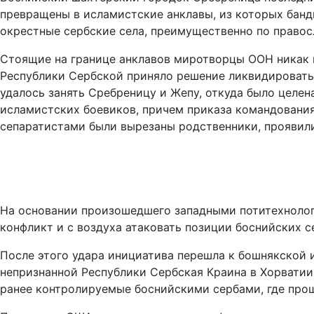
превращены в исламистские анклавы, из которых банд
окрестные сербские села, преимущественно по правос
Стоящие на границе анклавов миротворцы ООН никак н
Республики Сербской приняло решение ликвидировать 
удалось занять Сребреницу и Жепу, откуда было целен
исламистских боевиков, причем приказа командования
сепаратистами были вырезаны родственники, проявили
На основании произошедшего западными потитехнолог
конфликт и с воздуха атаковать позиции боснийских с
После этого удара инициатива перешла к бошнякской 
непризнанной Республики Сербская Краина в Хорватии
ранее контролируемые боснийскими сербами, где прош