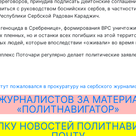
реговоров, принудив подписать Дейтонские соглашение
иться с руководством боснийских сербов, в частност
Республики Сербской Радован Караджич.
«геноцида в Сребренице», формирования ВРС уничтожи
х пленных, но и останки всех погибших на этой террит
вых людей, которые впоследствии «оживали» во время 
лекс Поточари регулярно делает политические заявле
тут пожаловался в прокуратуру на сербского журнали
ЖУРНАЛИСТОВ ЗА МАТЕРИ
«ПОЛИТНАВИГАТОР»
ЛКУ НОВОСТЕЙ ПОЛИТНАВИ
ПОЧТУ