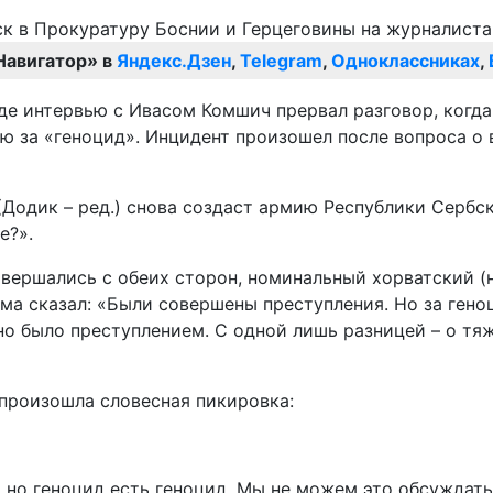
Навигатор» в
Яндекс.Дзен
,
Telegram
,
Одноклассниках
,
де интервью с Ивасом Комшич прервал разговор, когда
ю за «геноцид». Инцидент произошел после вопроса о
н (Додик – ред.) снова создаст армию Республики Сер
е?».
овершались с обеих сторон, номинальный хорватский 
иума сказал: «Были совершены преступления. Но за ге
о было преступлением. С одной лишь разницей – о тяж
произошла словесная пикировка:
 но геноцид есть геноцид. Мы не можем это обсуждать