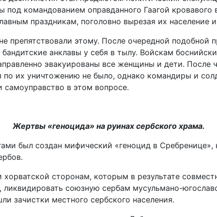
ы под командованием оправданного Гаагой кровавого 
лавным праздникам, поголовно вырезая их население и
е препятствовали этому. После очередной подобной п
бандитские анклавы у себя в тылу. Войскам боснийск
аправленно эвакуированы все женщины и дети. После ч
 по их уничтожению не было, однако командиры и сол
 самоуправство в этом вопросе.
Жертвы «геноцида» на руинах сербского храма.
ами был создан мифический «геноцид в Сребренице», 
ербов.
и хорватской сторонам, которым в результате совмест
, ликвидировать союзную сербам мусульмано-югославс
ли зачистки местного сербского населения.