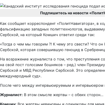
Подпишитесь на новости «Полит
Как сообщает корреспондент «ПолитНавигатора», в хо
фальсификацию западных политтехнологов, выдаваему
Сербской, на который Комшич ответил среди так:
«Тогда о чем мы говорим ?! К чему это свести? Что о
Сербской, которая совершившую геноцид в Сребрениц
На возражение журналиста о том, что преступления с
на свой пост голосами бошняков – ред.) член Презид
Сербской и МВД Республики Сербской. Это определенн
международный суд».
После чего между интервьюируемым и интервьюером 
Журналист:
В этом смысле жертвы – с обеих сторон…
Комшич:
Все жертвы невиновны и одинаковы для меня,