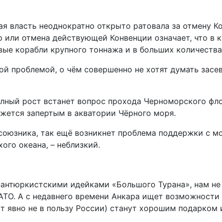
ая власть неоднократно открыто ратовала за отмену К
р или отмена действующей Конвенции означает, что в 
вые корабли крупного тоннажа и в больших количества
ной проблемой, о чём совершенно не хотят думать зас
полный рост встанет вопрос прохода Черноморского фл
ажется запертым в акватории Чёрного моря.
 союзника, так ещё возникнет проблема поддержки с м
ого океана, – неблизкий.
пантюркистскими идейками «Большого Турана», нам не 
НАТО. А с недавнего времени Анкара ищет возможност
ут явно не в пользу России) станут хорошим подарком