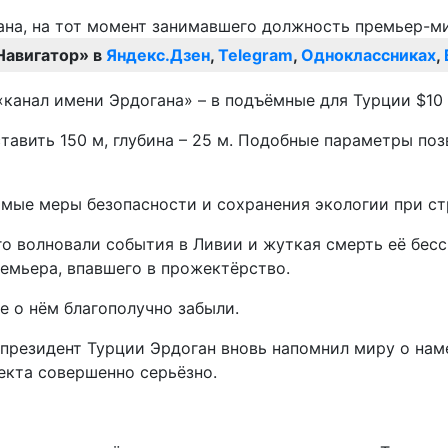
Навигатор» в
Яндекс.Дзен
,
Telegram
,
Одноклассниках
,
«канал имени Эрдогана» – в подъёмные для Турции $10
авить 150 м, глубина – 25 м. Подобные параметры поз
имые меры безопасности и сохранения экологии при ст
го волновали события в Ливии и жуткая смерть её бес
ремьера, впавшего в прожектёрство.
е о нём благополучно забыли.
же президент Турции Эрдоган вновь напомнил миру о 
оекта совершенно серьёзно.