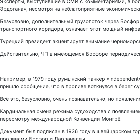
Эксперты, выступившие в СМИ с комментариями, в бол
Эрдогана», несмотря на неблагоприятные экономическ
Безусловно, дополнительный грузопоток через Босфор 
транспортного коридора, означает этот мощный инфра
Турецкий президент акцентирует внимание черноморски
Действительно, ЧП в имеющемся Босфоре периодическ
Например, в 1979 году румынский танкер «Independent»
пришло сообщение, что в проливе воткнулся в берег 
Всё это, безусловно, очень познавательно, но появлен
Кардинальная смена режима судоходства с появлением 
пересмотру международной Конвенции Монтрё.
Документ был подписан в 1936 году в швейцарском го
проливами Босфор и Дарданеллы.