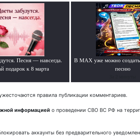
дутся. Песня — навсегда.
В MAX уже можно создать
й подарок к 8 марта
песню
.
За 2 минуты
ужесточаются правила публикации комментариев.
ожной информацией
о проведении СВО ВС РФ на терри
блокировать аккаунты без предварительного уведомле