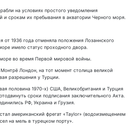
рабли на условиях простого уведомления
й и срокам их пребывания в акватории Черного моря.
я от 1936 года отменяла положения Лозаннского
море имело статус проходного двора.
 море во время Первой мировой войны.
и Монтрё Лондон, на тот момент столица великой
вая разрешения у Турции.
вая половина 1970-х) США, Великобритания и Турция
 отодвинуть сроки подписания заключительного Акта.
единились РФ, Украина и Грузия.
 стал американский фрегат «Taylor» (водоизмещением
сел на мель в турецком порту».