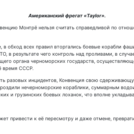
Американский фрегат «Taylor».
венцию Монтрё нельзя считать справедливой по отнош
, в обход всех правил вторгались боевые корабли фаш
, в результате чего контроль над проливами, в случае
ющего органа черноморских государств, осуществляющ
ё время СССР.
тать разовых инцидентов, Конвенция свою сдерживающу
ороздили нечерноморские кораблики, суммарным водо
ских и грузинских боевых лоханок, что вполне укладыв
ожет привести к её пересмотру и даже отмене, превра