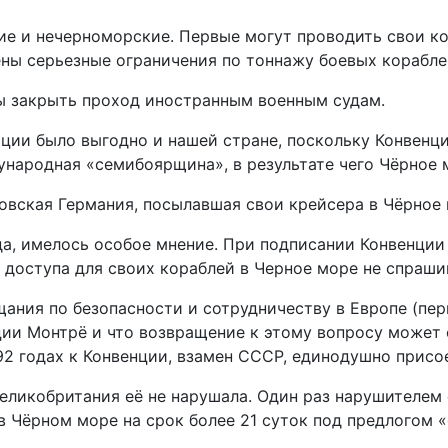
е и нечерноморские. Первые могут проводить свои ко
ны серьезные ограничения по тоннажу боевых корабле
зы закрыть проход иностранным военным судам.
ии было выгодно и нашей стране, поскольку Конвенци
народная «семибоярщина», в результате чего Чёрное 
ровская Германия, посылавшая свои крейсера в Чёрное
гда, имелось особое мнение. При подписании Конвенци
 доступа для своих кораблей в Черное море не спраши
ания по безопасности и сотрудничеству в Европе (пер
нции Монтрё и что возвращение к этому вопросу может
992 годах к Конвенции, взамен СССР, единодушно присо
Великобритания её не нарушала. Один раз нарушителем
 Чёрном море на срок более 21 суток под предлогом «