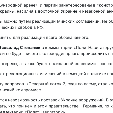
ународной арене», и партии заинтересованы в «констр
раины, насилия в восточной Украине и незаконной ан
ны можно путем реализации Минских соглашений. Не о
ческих» свобод в РФ.
иняты для реализации всего обозначенного.
Всеволод Степанюк
в комментарии «ПолитНавигатору»
ли не будет ничего экстраординарного происходить на
интересы, а также будет солидарной со своими трансат
ет революционных изменений в немецкой политике при
 вопросов. «Северный поток-2, судя по всему, стал ко
а некий компромисс.
тся невозможность поставок Украине вооружений. В э
ать, что при нем и этом правительстве – Германия, по
комментарии «ПолитНавигатору».