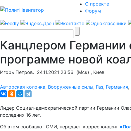
О проекте
Форум
Канцлером Германии 
программе новой коа
Игорь Петров.
24.11.2021 23:56
(Мск) , Киев
Авторская колонка
,
Вооруженные силы
,
Газ
,
Германия
,
Лидер Социал-демократической партии Германии Олаф 
последних 16 лет.
Об этом сообщают СМИ, передает корреспондент
«Пол