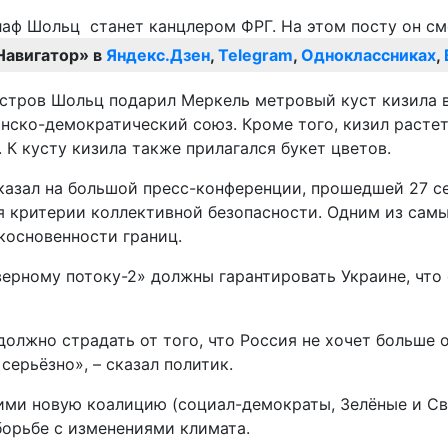
Навигатор» в
Яндекс.Дзен
,
Telegram
,
Одноклассниках
,
стров Шольц подарил Меркель метровый куст кизила в
ско-демократический союз. Кроме того, кизил растет в
К кусту кизила также прилагался букет цветов.
казал на большой пресс-конференции, прошедшей 27 се
ся критерии коллективной безопасности. Одним из са
косновенности границ.
ерному потоку-2» должны гарантировать Украине, что 
олжно страдать от того, что Россия не хочет больше 
серьёзно», – сказал политик.
ими новую коалицию (социал-демократы, Зелёные и Св
борьбе с изменениями климата.