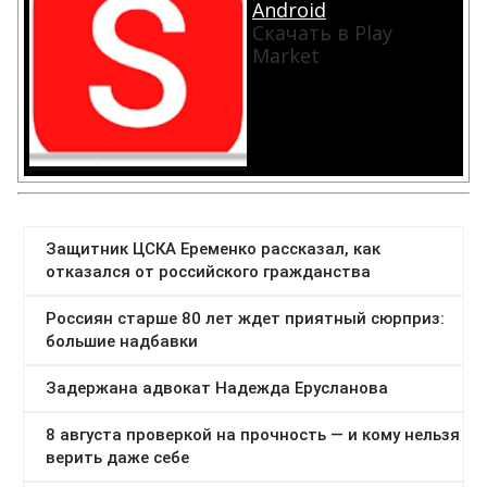
Android
Скачать в Play
Market