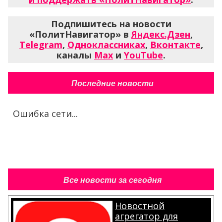
Подпишитесь на новости
«ПолитНавигатор» в
Яндекс.Дзен
,
Telegram
,
Одноклассниках
,
Вконтакте
,
каналы
Max
и
YouTube
.
Последние новости
Ошибка сети...
Все новости за сегодня
Новостной
агрегатор для