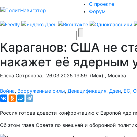
О проекте
Форум
Караганов: США не ст
накажет её ядерным 
Елена Острякова.
26.03.2025 19:59
(Мск) , Москва
Война
,
Вооруженные силы
,
Денацификация
,
Дзен
,
ЕС
,
О
Россия готова довести конфронтацию с Европой «до п
Об этом глава Совета по внешней и оборонной полити