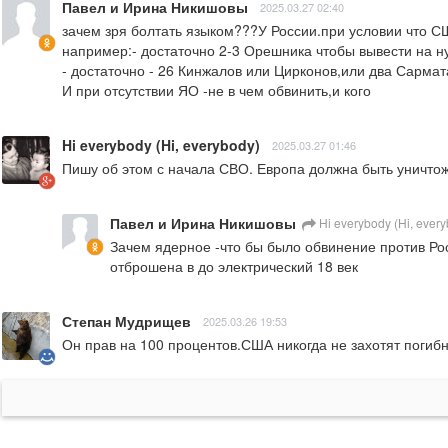
Павел и Ирина Никишовы
2025.03.27 02:40
зачем зря болтать языком???У России.при условии что С
например:- достаточно 2-3 Орешника чтобы вывести на ну
- достаточно - 26 Кинжалов или Цирконов,или два Сармат
И при отсутствии ЯО -не в чем обвинить,и кого
Hi everybody (Hi, everybody)
2025.03.27 01:46
Пишу об этом с начала СВО. Европа должна быть уничтож
Павел и Ирина Никишовы
Hi everybody (Hi, ever
Зачем ядерное -что бы было обвинение против Росс
отброшена в до электрический 18 век
Степан Мудрищев
2025.03.26 19:53
Он прав на 100 процентов.США никогда не захотят погибн