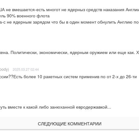
ША не вмешается-есть многот не ядерныз средств наказания Англии
ль 90% военного флота 

а-с не ядерным зарядом что бы в один момент обнулить Англию по 
ена. Политически, экономически, ядерным оружием или еще как. Х
ybody)
2025.03.27 02:44
ии??Есть более 10 ракетных систем применив по от 2-х до 26-ти  шт
уть вместе к какой либо занюханной евродержавкой...
СЛЕДУЮЩИЕ КОММЕНТАРИИ