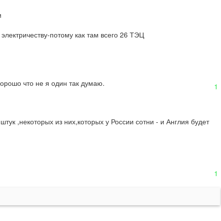


электричеству-потому как там всего 26 ТЭЦ

орошо что не я один так думаю.
1
ук ,некоторых из них,которых у России сотни - и Англия будет 
1