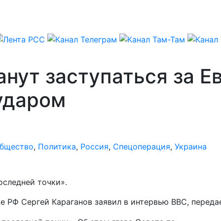
анут заступаться за Е
ударом
бщество
,
Политика
,
Россия
,
Спецоперация
,
Украина
оследней точки».
ке РФ Сергей Караганов заявил в интервью ВВС, перед