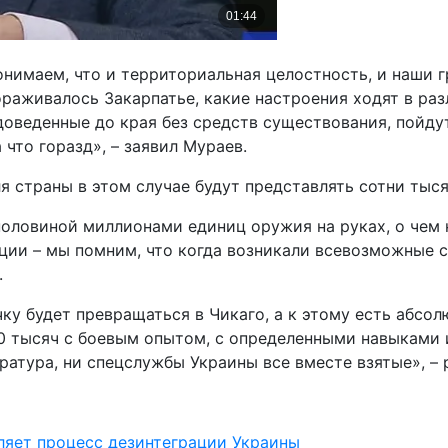
нимаем, что и территориальная целостность, и наши г
ораживалось Закарпатье, какие настроения ходят в ра
доведенные до края без средств существования, пойду
 что горазд», – заявил Мураев.
я страны в этом случае будут представлять сотни тыс
половиной миллионами единиц оружия на руках, о чем 
ции – мы помним, что когда возникали всевозможные 
.
ку будет превращаться в Чикаго, а к этому есть абсо
0 тысяч с боевым опытом, с определенными навыками и
ратура, ни спецслужбы Украины все вместе взятые», –
ляет процесс дезинтеграции Украины