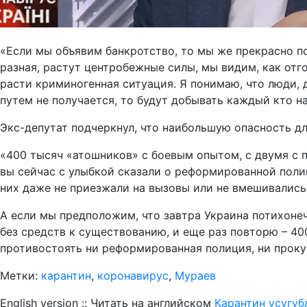
«Если мы объявим банкротство, то мы же прекрасно по
разная, растут центробежные силы, мы видим, как отг
расти криминогенная ситуация. Я понимаю, что люди, 
путем не получается, то будут добывать каждый кто на
Экс-депутат подчеркнул, что наибольшую опасность дл
«400 тысяч «атошников» с боевым опытом, с двумя с 
вы сейчас с улыбкой сказали о реформированной поли
них даже не приезжали на вызовы или не вмешивались
А если мы предположим, что завтра Украина потихонеч
без средств к существованию, и еще раз повторю – 40
противостоять ни реформированная полиция, ни проку
Метки:
карантин
,
коронавирус
,
Мураев
English version :: Читать на английском
Карантин усугуб