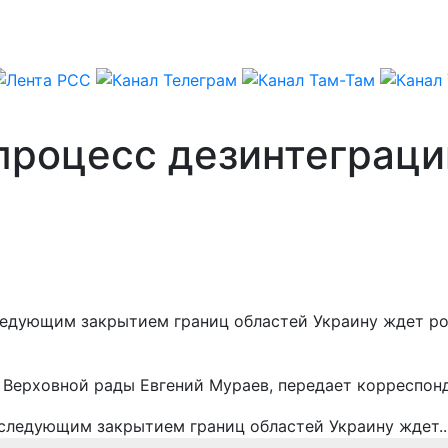
 процесс дезинтеграц
следующим закрытием границ областей Украину ждет ро
т Верховной рады Евгений Мураев, передает корреспон