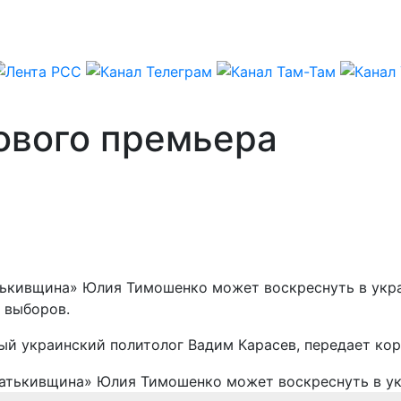
ового премьера
ькивщина» Юлия Тимошенко может воскреснуть в укра
 выборов.
ный украинский политолог Вадим Карасев, передает ко