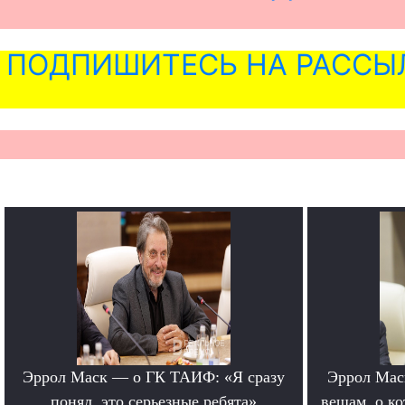
ПОДПИШИТЕСЬ НА РАССЫ
Эррол Маск — о ГК ТАИФ: «Я сразу
Эррол Мас
понял, это серьезные ребята»
вещам, о к