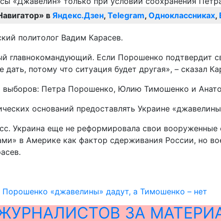
Навигатор» в
Яндекс.Дзен
,
Telegram
,
Одноклассниках
,
ский политолог Вадим Карасев.
ый главнокомандующий. Если Порошенко подтвердит сво
дать, потому что ситуация будет другая», – сказал Ка
х выборов: Петра Порошенко, Юлию Тимошенко и Анато
нических оснований предоставлять Украине «джавелины
сс. Украина еще не реформировала свои вооруженные 
ми» в Америке как фактор сдерживания России, но во
асев.
: Порошенко «джавелины» дадут, а Тимошенко – нет
ЖУРНАЛИСТОВ ЗА МАТЕРИ