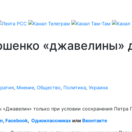
ошенко «джавелины» д
кратия
,
Мнение
,
Общество
,
Политика
,
Украина
 «Джавелин» только при условии соохранения Петра 
am
,
Facebook
,
Одноклассниках
или
Вконтакте