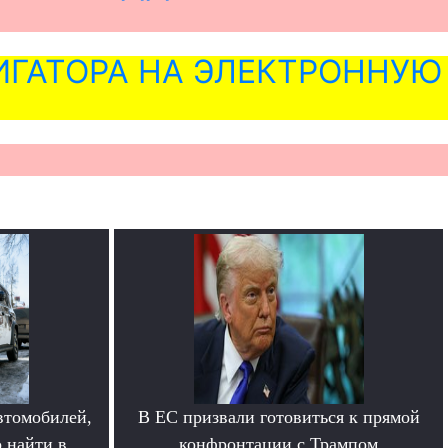
ГАТОРА НА ЭЛЕКТРОННУЮ
втомобилей,
В ЕС призвали готовиться к прямой
 найти в
конфронтации с Трампом