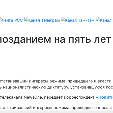
позданием на пять лет
отстаивавший интересы режима, пришедшего к власти в
ть националистическую диктатуру, установившуюся по
 телеканала NewsOne, передает корреспондент
«ПолитН