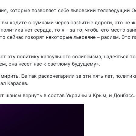
я, которые позволяет себе львовский телеведущий Ос
 вы ходите с сумками через разбитые дороги, это не жи
политика нет сердца, то я – за то, чтобы его место за
 что сейчас говорят некоторые львовяне – расизм. Это
от эту политику капсульного солипсизма, надеяться тол
вем, она несет нас к светлому будущему».
мирить. Ее так раскочегарили за эти пять лет, политик
ал Карасев.
т шансы вернуть в состав Украины и Крым, и Донбасс.