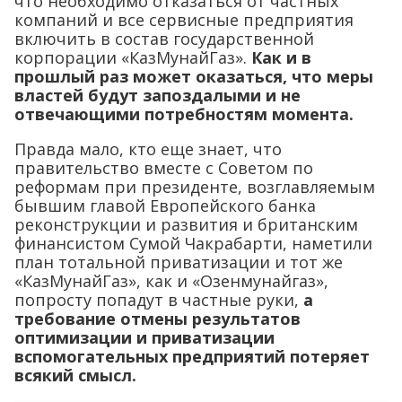
что необходимо отказаться от частных
компаний и все сервисные предприятия
включить в состав государственной
корпорации «КазМунайГаз».
Как и в
прошлый раз может оказаться, что меры
властей будут запоздалыми и не
отвечающими потребностям момента.
Правда мало, кто еще знает, что
правительство вместе с Советом по
реформам при президенте, возглавляемым
бывшим главой Европейского банка
реконструкции и развития и британским
финансистом Сумой Чакрабарти, наметили
план тотальной приватизации и тот же
«КазМунайГаз», как и «Озенмунайгаз»,
попросту попадут в частные руки,
а
требование отмены результатов
оптимизации и приватизации
вспомогательных предприятий потеряет
всякий смысл.