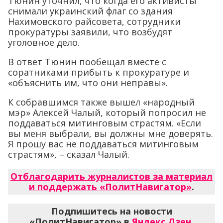
Тюнин уточнил, что когда его активисты
снимали украинский флаг со здания
Нахимовского райсовета, сотрудники
прокуратуры заявили, что возбудят
уголовное дело.
В ответ Тюнин пообещал вместе с
соратниками прибыть к прокуратуре и
«объяснить им, что они неправы».
К собравшимся также вышел «народный
мэр» Алексей Чалый, который попросил не
поддаваться митинговым страстям. «Если
вы меня выбрали, вы должны мне доверять.
Я прошу вас не поддаваться митинговым
страстям», – сказал Чалый.
Отблагодарить журналистов за материал
и поддержать «ПолитНавигатор»
.
Подпишитесь на новости
«ПолитНавигатор» в
Яндекс.Дзен
,