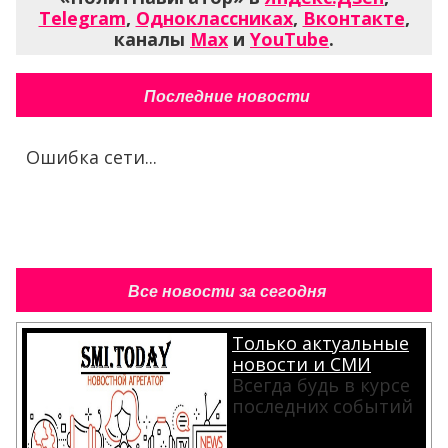
Telegram
,
Одноклассниках
,
Вконтакте
,
каналы
Max
и
YouTube
.
Последние новости
Ошибка сети...
Все новости за сегодня
Только актуальные
новости и СМИ
Всегда будь в курсе
последних событий