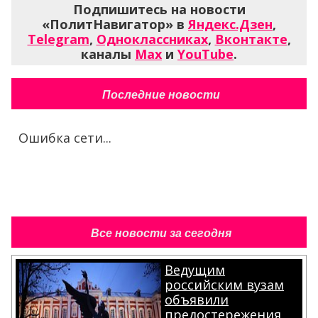
Подпишитесь на новости
«ПолитНавигатор» в
Яндекс.Дзен
,
Telegram
,
Одноклассниках
,
Вконтакте
,
каналы
Max
и
YouTube
.
Последние новости
Ошибка сети...
Все новости за сегодня
Ведущим
российским вузам
объявили
предостережения