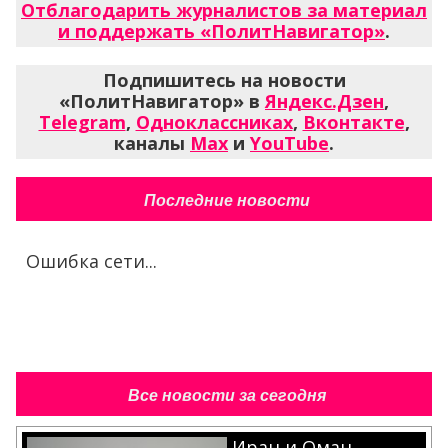
Отблагодарить журналистов за материал
и поддержать «ПолитНавигатор»
.
Подпишитесь на новости
«ПолитНавигатор» в
Яндекс.Дзен
,
Telegram
,
Одноклассниках
,
Вконтакте
,
каналы
Max
и
YouTube
.
Последние новости
Ошибка сети...
Все новости за сегодня
Иран и Оман