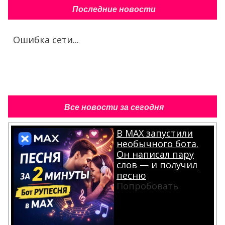
Последние новости
Ошибка сети...
Все новости за сегодня
В MAX запустили
необычного бота.
Он написал пару
слов — и получил
песню
Попробовать