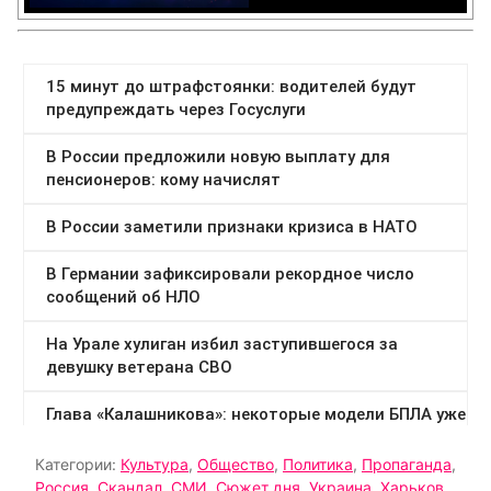
Категории:
Культура
,
Общество
,
Политика
,
Пропаганда
,
Россия
,
Скандал
,
СМИ
,
Сюжет дня
,
Украина
,
Харьков