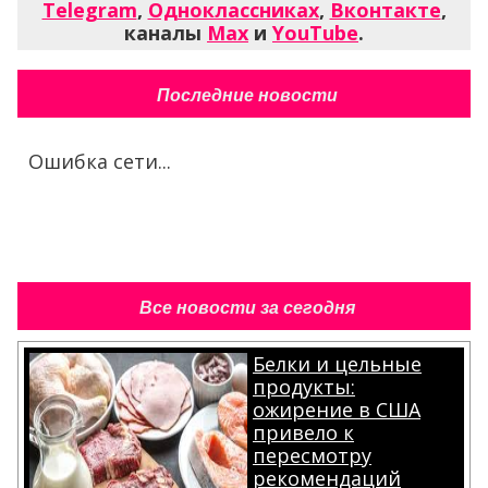
Telegram
,
Одноклассниках
,
Вконтакте
,
каналы
Max
и
YouTube
.
Последние новости
Ошибка сети...
Все новости за сегодня
Белки и цельные
продукты:
ожирение в США
привело к
пересмотру
рекомендаций